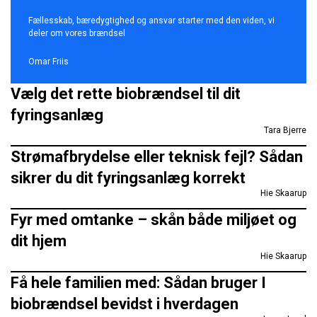
Fællesskab, bæredygtighed og ansvar starter med den viden, vi
deler om vores brændsel
Omar Friis
Vælg det rette biobrændsel til dit
fyringsanlæg
Tara Bjerre
Strømafbrydelse eller teknisk fejl? Sådan
sikrer du dit fyringsanlæg korrekt
Hie Skaarup
Fyr med omtanke – skån både miljøet og
dit hjem
Hie Skaarup
Få hele familien med: Sådan bruger I
biobrændsel bevidst i hverdagen