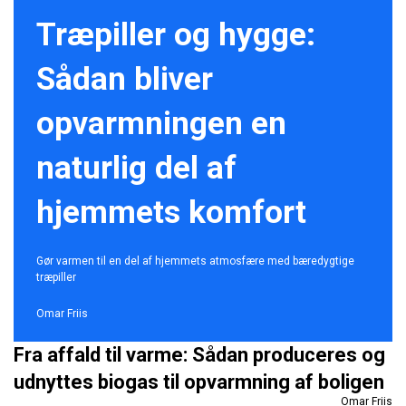
Træpiller og hygge:
Sådan bliver
opvarmningen en
naturlig del af
hjemmets komfort
Gør varmen til en del af hjemmets atmosfære med bæredygtige
træpiller
Omar Friis
Fra affald til varme: Sådan produceres og
udnyttes biogas til opvarmning af boligen
Omar Friis