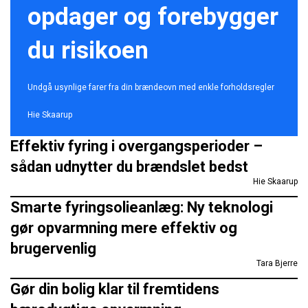
opdager og forebygger
du risikoen
Undgå usynlige farer fra din brændeovn med enkle forholdsregler
Hie Skaarup
Effektiv fyring i overgangsperioder –
sådan udnytter du brændslet bedst
Hie Skaarup
Smarte fyringsolieanlæg: Ny teknologi
gør opvarmning mere effektiv og
brugervenlig
Tara Bjerre
Gør din bolig klar til fremtidens