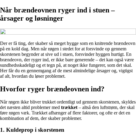
Når brændeovnen ryger ind i stuen –
årsager og løsninger
Der er få ting, der skaber så meget hygge som en knitrende brændeovn
på en kold dag. Men når røgen i stedet for at forsvinde op gennem
skorstenen begynder at sive ud i stuen, forsvinder hyggen hurtigt. En
brændeovn, der ryger ind, er ikke bare generende – det kan også være
sundhedsskadeligt og et tegn på, at noget ikke fungerer, som det skal.
Her får du en gennemgang af de mest almindelige årsager og, vigtigst
af alt, hvordan du løser problemet.
Hvorfor ryger brændeovnen ind?
Når røgen ikke bliver trukket ordentligt ud gennem skorstenen, skyldes
det næsten altid problemer med
trækket
– altså den luftstrøm, der skal
føre røgen væk. Trækket afhænger af flere faktorer, og ofte er det en
kombination af dem, der skaber problemer.
1. Kuldeprop i skorstenen