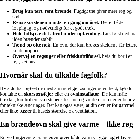
Brug kun tørt, rent brænde.
Fugtigt træ giver mere røg og
sod.
Rens skorstenen mindst én gang om året.
Det er både
lovpligtigt og nødvendigt for et godt træk.
Hold luftspjældet åbent under optænding.
Luk først ned, når
ilden brænder stabilt.
Tænd op ofte nok.
En ovn, der kun bruges sjældent, får lettere
kuldepropper.
Overvej en røgsuger eller frisklufttilførsel,
hvis du bor i et
nyt, tæt hus.
Hvornår skal du tilkalde fagfolk?
Hvis du har prøvet de mest almindelige løsninger uden held, bør du
kontakte en
skorstensfejer
eller en
ovninstallatør
. De kan måle
trækket, kontrollere skorstenens tilstand og vurdere, om der er behov
for tekniske ændringer. Det kan også være, at din ovn er for gammel
eller ikke passer til husets størrelse og ventilation.
En brændeovn skal give varme – ikke røg
En velfungerende brændeovn giver både varme, hygge og et lavere