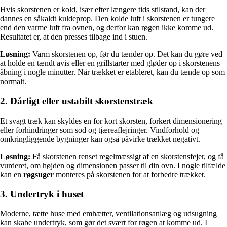
Hvis skorstenen er kold, især efter længere tids stilstand, kan der
dannes en såkaldt kuldeprop. Den kolde luft i skorstenen er tungere
end den varme luft fra ovnen, og derfor kan røgen ikke komme ud.
Resultatet er, at den presses tilbage ind i stuen.
Løsning:
Varm skorstenen op, før du tænder op. Det kan du gøre ved
at holde en tændt avis eller en grillstarter med gløder op i skorstenens
åbning i nogle minutter. Når trækket er etableret, kan du tænde op som
normalt.
2. Dårligt eller ustabilt skorstenstræk
Et svagt træk kan skyldes en for kort skorsten, forkert dimensionering
eller forhindringer som sod og tjæreaflejringer. Vindforhold og
omkringliggende bygninger kan også påvirke trækket negativt.
Løsning:
Få skorstenen renset regelmæssigt af en skorstensfejer, og få
vurderet, om højden og dimensionen passer til din ovn. I nogle tilfælde
kan en
røgsuger
monteres på skorstenen for at forbedre trækket.
3. Undertryk i huset
Moderne, tætte huse med emhætter, ventilationsanlæg og udsugning
kan skabe undertryk, som gør det svært for røgen at komme ud. I